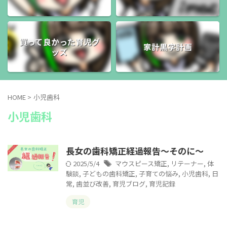
買って良かった育児グ
家計黒字計画
ッズ
HOME
>
小児歯科
小児歯科
長女の歯科矯正経過報告～そのに～
2025/5/4
マウスピース矯正
,
リテーナー
,
体
験談
,
子どもの歯科矯正
,
子育ての悩み
,
小児歯科
,
日
常
,
歯並び改善
,
育児ブログ
,
育児記録
育児