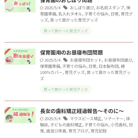
2025/5/4
おしぼり選び
,
お名前スタンプ
,
保
育園準備
,
名入れタオル
,
子育ての悩み
,
日常
,
育児グ
ッズ
,
買って良かった育児グッズ
買って良かった育児グッズ
保育園用のお昼寝布団問題
2025/5/4
お昼寝布団セット
,
お昼寝布団選び
,
保育園準備
,
子育ての悩み
,
日常
,
日本製布団
,
綿
100％カバー
,
育児グッズ
,
買って良かった育児グッ
ズ
買って良かった育児グッズ
長女の歯科矯正経過報告～そのに～
2025/5/4
マウスピース矯正
,
リテーナー
,
体
験談
,
子どもの歯科矯正
,
子育ての悩み
,
小児歯科
,
日
常
,
歯並び改善
,
育児ブログ
,
育児記録