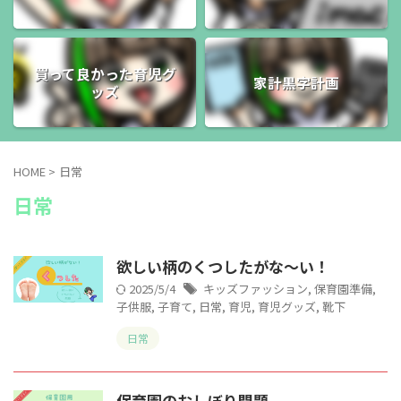
買って良かった育児グ
家計黒字計画
ッズ
HOME
>
日常
日常
欲しい柄のくつしたがな～い！
2025/5/4
キッズファッション
,
保育園準備
,
子供服
,
子育て
,
日常
,
育児
,
育児グッズ
,
靴下
日常
保育園のおしぼり問題