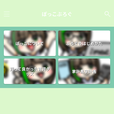
ぽっこぶろぐ
ぽっこについて
ぶろぐのはじめかた
買って良かった育児グ
家計黒字計画
ッズ