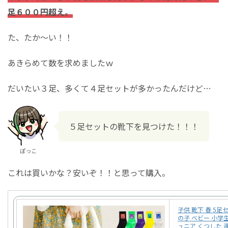
足６００円超え。
た、たか～い！！
あきらめて数を求めましたｗ
だいたい３足、多くて４足セットが多かったんだけど…
５足セットの靴下を見つけた！！！
ぽっこ
これは買いかな？安いぞ！！と思って購入。
子供 靴下 春 5足
の子 ベビー 小学生
ュニア くつした 運